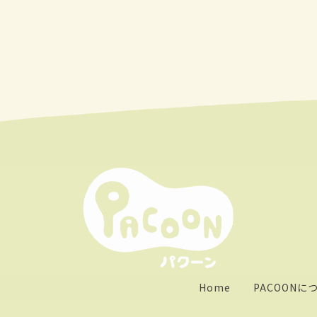
Home
PACOONに