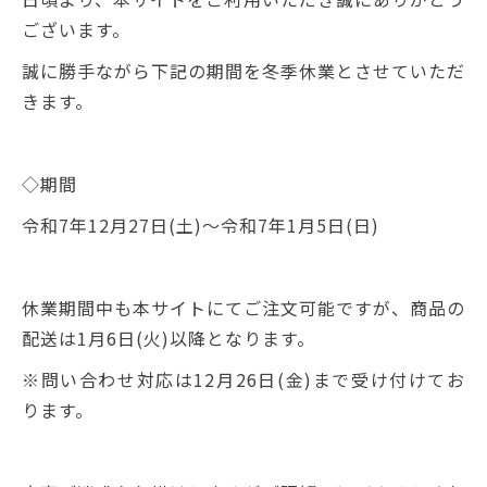
ございます。
誠に勝手ながら下記の期間を冬季休業とさせていただ
きます。
◇期間
令和7年
12
月
27
日
(土
)
～令和
7
年
1
月
5
日
(
日
)
休業期間中も本サイトにてご注文可能ですが、商品の
配送は
1
月
6
日
(火
)
以降となります。
※問い合わせ対応は
12
月
26
日
(金
)
まで受け付けてお
ります。